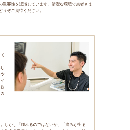
の重要性を認識しています。清潔な環境で患者さま
どうぞご期待ください。
えて
め
認し
れや
ライ
に親
ひカ
す。しかし「腫れるのではないか」「痛みが出る