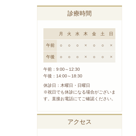
診療時間
月
火
水
木
金
土
日
午前
○
○
○
×
○
○
×
午後
○
○
○
×
○
○
×
午前：9:00～12:30
午後：14:00～18:30
休診日：木曜日・日曜日
※祝日でも休診になる場合がございま
す。直接お電話にてご確認ください。
アクセス