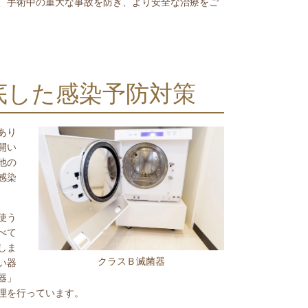
、手術中の重大な事故を防ぎ、より安全な治療をご
底した感染予防対策
あり
開い
他の
感染
使う
べて
しま
クラスＢ滅菌器
い器
器」
理を行っています。