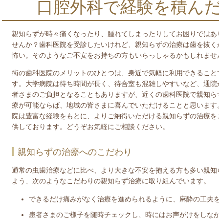
口腔外科で経験を積ん
親知らずが時々痛くなったり、腫れてしまったりしてお困りではあ
せんか？歯科医院を受診したいけれど、親知らずの治療は歯を抜く
怖い。そのようなご不安をお持ちの方もいらっしゃるかもしれませ
街の歯科医院のメリットのひとつは、身近で気軽に利用できること
す。大学病院は待ち時間が長く、待合室も混雑しやすいなど、通院
者さまのご負担となることもありますが、近くの歯科医院で親知ら
療が可能ならば、地域の皆さまに喜んでいただけることと思います
院は豊富な経験をもとに、よりご納得いただける親知らずの治療を
供しております。どうぞお気軽にご相談ください。
親知らずの治療へのこだわり
通常の虫歯治療などに比べ、より大きな不安を抱える方も多い親知
よう、次のようなこだわりの親知らず治療に取り組んでいます。
できるだけ痛みがなく治療を進められるように、麻酔の工夫
患者さまのご様子を随時チェックし、時にはお声がけをしな