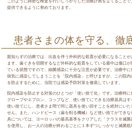
このように綿密な検査を行いしっかりした治療計画を立てることで
提供できるように努めております。
患者さまの体を守る、徹
親知らずの治療では、出血を伴う外科的な処置が必要になることが
ます。歯ぐきを切開するなど外科的な処置をしている最中は傷口が
ている状態ですので、細菌感染に十分な注意が必要です。治療中に
病気に感染してしまうことを「院内感染」と呼びますが、この院内
を防止するために、当院では感染予防対策を徹底しています。
院内感染を防止する対策のひとつが「使い捨て化」です。治療時に
グローブやエプロン、コップなど、使い捨てにできる治療器具はす
使い捨てにし、患者さま間で同じ器具を使い回すことを絶対にいた
せん。また、ハンドピース（歯を削る機械）など使い捨てができな
具については、ヨーロッパの最高基準をクリアした「クラスＢ滅菌
を使用し、お一人の治療が終わるごとに１本ずつしっかりと滅菌処