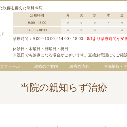
た設備を備えた歯科医院
診療時間
月
火
水
木
金
9:00～13:00
○
○
○
×
○
14:00～18:00
○
○
○
×
○
１F
診療時間：9:00～13:00／14:00～18:00
8/1より診療時間が
休診日：木曜日・日曜日・祝日
※祝日でも診療になる場合がございます。直接お電話にてご確
ロフィール
診療のご案内
診療の流れ
医院情報・
当院の親知らず治療