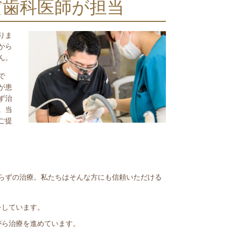
だ歯科医師が担当
りま
から
ん。
で
が患
ず治
。当
ご提
らずの治療。私たちはそんな方にも信頼いただける
をしています。
がら治療を進めています。